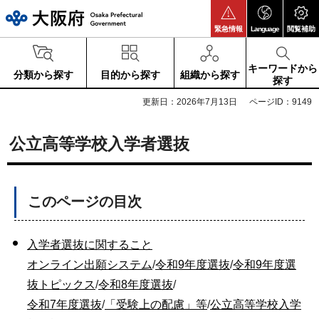
大阪府
緊急情報
Language
閲覧補助
キーワードから
分類から探す
目的から探す
組織から探す
探す
更新日：2026年7月13日
ページID：9149
公立高等学校入学者選抜
このページの目次
入学者選抜に関すること
オンライン出願システム
/
令和9年度選抜
/
令和9年度選
抜トピックス
/
令和8年度選抜
/
令和7年度選抜
/
「受験上の配慮」等
/
公立高等学校入学