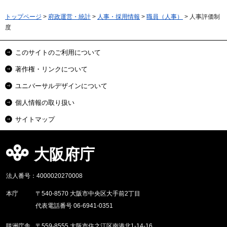
トップページ
>
府政運営・統計
>
人事・採用情報
>
職員（人事）
> 人事評価制
度
このサイトのご利用について
著作権・リンクについて
ユニバーサルデザインについて
個人情報の取り扱い
サイトマップ
大阪府庁
法人番号：4000020270008
本庁
〒540-8570 大阪市中央区大手前2丁目
代表電話番号 06-6941-0351
咲洲庁舎
〒559-8555 大阪市住之江区南港北1-14-16