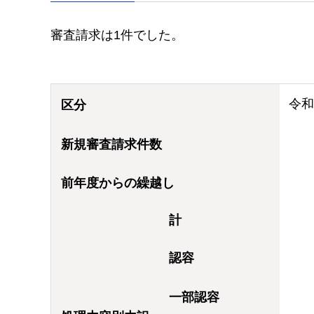
審査請求は1件でした。
令和
区分
新規審査請求件数
前年度からの繰越し
計
認容
一部認容