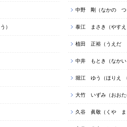
中野 剛（なかの つ
ろう）
泰江 まさき（やすえ
植田 正裕（うえだ 
中井 もとき（なかい
堀江 ゆう（ほりえ 
大竹 いずみ（おおた
久谷 眞敬（くや ま