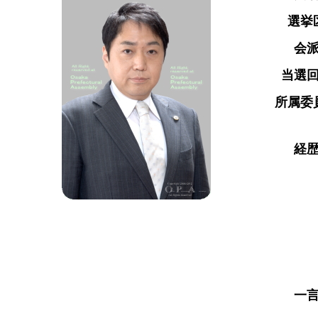
選挙
会
当選
所属委
経
一