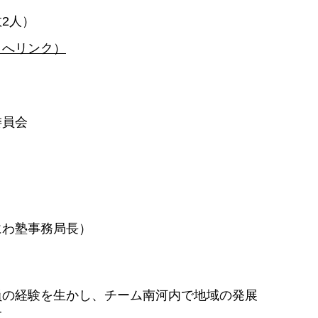
2人）
トへリンク）
委員会
にわ塾事務局長）
員の経験を生かし、チーム南河内で地域の発展
す。