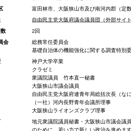
区
富田林市、大阪狭山市及び南河内郡（定数
派
自由民主党大阪府議会議員団（外部サイ
回数
2回
員会
総務常任委員会
基礎自治体の機能強化に関する調査特別
歴
神戸大学卒業
クラゼミ
衆議院議員 竹本直一秘書
大阪狭山市議会議員
自由民主党大阪府連青年局総括次長（な
（一社）河内長野青年会議所理事
大阪狭山ライオンズクラブ理事
言
地元衆議院議員秘書・大阪狭山市議会議
のために、若い力で新しい政治を進めま