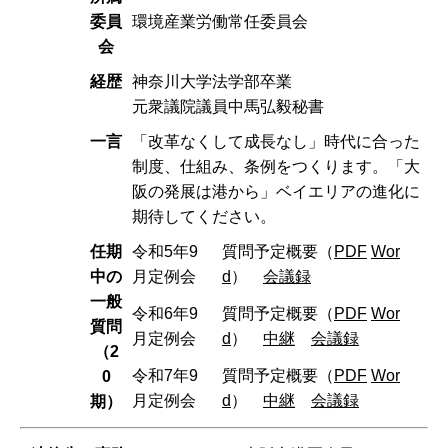
委員
環境産業労働常任委員会
会
経歴
神奈川大学法学部卒業
元衆議院議員中馬弘毅秘書
一言
「改革なくして成長なし」時代に合った
制度、仕組み、条例をつくります。「大
阪の発展は港から」ベイエリアの進化に
期待してください。
任期
令和5年9
質問予定概要（
PDF
Wor
中の
月定例会
d
）
会議録
一般
令和6年9
質問予定概要（
PDF
Wor
質問
月定例会
d
）
中継
会議録
（2
令和7年9
質問予定概要（
PDF
Wor
0
月定例会
d
）
中継
会議録
期）