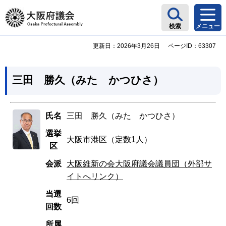
大阪府議会
検索
メニュー
更新日：2026年3月26日
ページID：63307
三田 勝久（みた かつひさ）
氏名
三田 勝久（みた かつひさ）
選挙
大阪市港区（定数1人）
区
会派
大阪維新の会大阪府議会議員団（外部サ
イトへリンク）
当選
6回
回数
所属