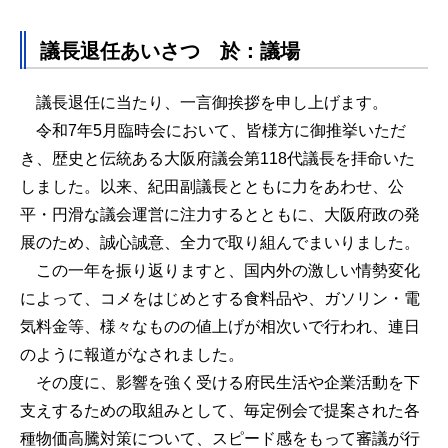
議長退任あいさつ 於：議場
議長退任に当たり、一言御挨拶を申し上げます。
令和7年5月臨時会において、皆様方に御推挙いただ
き、歴史と伝統ある大阪府議会第118代議長を拝命いた
しました。以来、紀田副議長とともに力をあわせ、公
平・円滑な議会運営に注力するとともに、大阪府政の発
展のため、誠心誠意、全力で取り組んでまいりました。
この一年を振り返りますと、国内外の激しい情勢変化
によって、コメをはじめとする食料品や、ガソリン・電
気料金等、様々なものの値上げが相次いで行われ、連日
のように報道がなされました。
その度に、影響を強く受ける府民生活や企業活動を下
支えするための取組みとして、毎定例会で提案された各
種物価高騰対策について、スピード感をもって審議が行