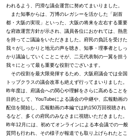
われるよう、円滑な議会運営に努めてまいりました。
また知事からは、万博のレガシーを活かした「副首
都・大阪の実現」といった、大阪の将来を左右する重要
な府政運営方針が示され、議員各位におかれては、熱意
を持ってご議論をいただきました。府民の負託を受けた
我々がしっかりと地元の声を聴き、知事・理事者としっ
かり議論していくことこそが、二元代表制の一翼を担う
我々にとって最も重要な役割でございます。
その役割を最大限発揮するため、大阪府議会では全国
トップクラスの議会改革も絶えず行ってまいりました。
昨年度は、府議会への関心や理解をさらに高めることを
目的として、YouTubeによる議会の中継や、広報動画の
配信を開始し、広報動画の本編では約150万回視聴され
るなど、多くの府民のみなさまに視聴いただきました。
昨年12月には、初めてオンラインによる本会議での一般
質問も行われ、その様子が報道でも取り上げられたとこ