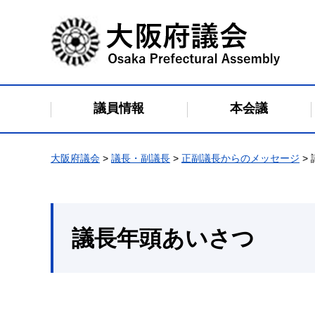
大阪府議会
議員情報
本会議
大阪府議会
>
議長・副議長
>
正副議長からのメッセージ
>
議長年頭あいさつ