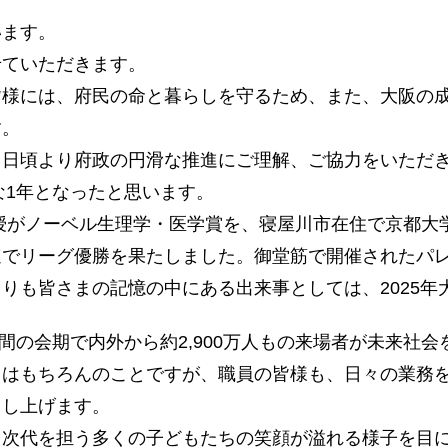
ます。
ていただきます。
様には、府民の命と暮らしを守るため、また、大阪の成
す。
日頃より府政の円滑な推進にご理解、ご協力をいただ
な1年となったと思います。
がノーベル生理学・医学賞を、寝屋川市在住で京都大学
速でリーグ優勝を果たしました。御堂筋で開催されたパ
りも皆さまの記憶の中にある出来事としては、2025年
間の会期で内外から約2,900万人もの来場者が未来社
々はもちろんのことですが、職員の皆様も、日々の業務
申し上げます。
次代を担う多くの子どもたちの笑顔が溢れる様子を目に