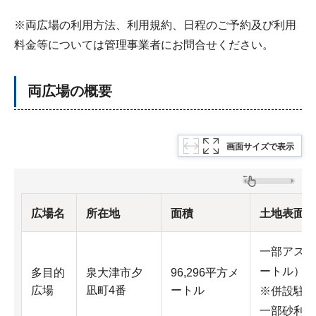
※両広場の利用方法、利用規約、日程のご予約及び利用
料金等については管理事業者にお問合せください。
両広場の概要
画面サイズで表示
広場名
所在地
面積
土地表面の
一部アスフ
ートル）
多目的
泉大津市夕
96,296平方メ
広場
凪町4番
ートル
※併設駐車
一部砂利舗