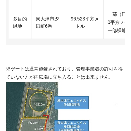
一部（円形
多目的
泉大津市夕
96,523平方メ
0平方メー
緑地
凪町6番
ートル
一部裸地
※ゲートは通常施錠されており、管理事業者の許可を得
ていない方が両広場に立ち入ることは出来ません。