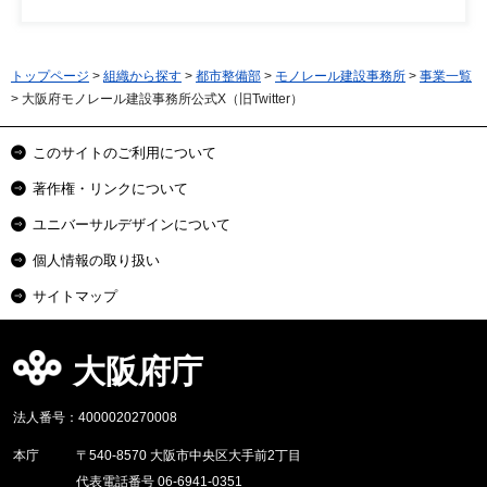
トップページ
>
組織から探す
>
都市整備部
>
モノレール建設事務所
>
事業一覧
> 大阪府モノレール建設事務所公式X（旧Twitter）
このサイトのご利用について
著作権・リンクについて
ユニバーサルデザインについて
個人情報の取り扱い
サイトマップ
大阪府庁
法人番号：4000020270008
本庁
〒540-8570 大阪市中央区大手前2丁目
代表電話番号 06-6941-0351