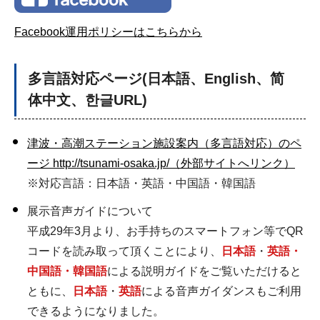
Facebook運用ポリシーはこちらから
多言語対応ページ(日本語、English、简
体中文、한글URL)
津波・高潮ステーション施設案内（多言語対応）のペ
ージ http://tsunami-osaka.jp/（外部サイトへリンク）
※対応言語：日本語・英語・中国語・韓国語
展示音声ガイドについて
平成29年3月より、お手持ちのスマートフォン等でQR
コードを読み取って頂くことにより、
日本語
・
英語・
中国語・韓国語
による説明ガイドをご覧いただけると
ともに、
日本語
・
英語
による音声ガイダンスもご利用
できるようになりました。