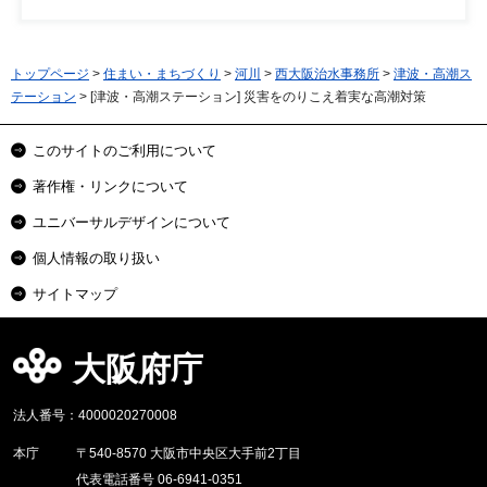
トップページ
>
住まい・まちづくり
>
河川
>
西大阪治水事務所
>
津波・高潮ス
テーション
> [津波・高潮ステーション] 災害をのりこえ着実な高潮対策
このサイトのご利用について
著作権・リンクについて
ユニバーサルデザインについて
個人情報の取り扱い
サイトマップ
大阪府庁
法人番号：4000020270008
本庁
〒540-8570 大阪市中央区大手前2丁目
代表電話番号 06-6941-0351