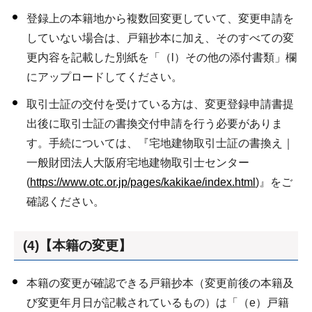
登録上の本籍地から複数回変更していて、変更申請を
していない場合は、戸籍抄本に加え、そのすべての変
更内容を記載した別紙を「（l）その他の添付書類」欄
にアップロードしてください。
取引士証の交付を受けている方は、変更登録申請書提
出後に取引士証の書換交付申請を行う必要がありま
す。手続については、『宅地建物取引士証の書換え｜
一般財団法人大阪府宅地建物取引士センター
(
https://www.otc.or.jp/pages/kakikae/index.html
)』をご
確認ください。
(4)【本籍の変更】
本籍の変更が確認できる戸籍抄本（変更前後の本籍及
び変更年月日が記載されているもの）は「（e）戸籍