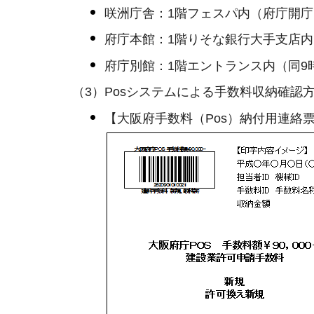
咲洲庁舎：1階フェスパ内（府庁開庁日
府庁本館：1階りそな銀行大手支店内
府庁別館：1階エントランス内（同9時1
（3）Posシステムによる手数料収納確認
【大阪府手数料（Pos）納付用連絡