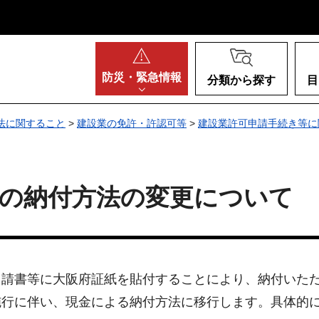
阪府
防災・
緊急情報
分類から探す
目
法に関すること
>
建設業の免許・許認可等
>
建設業許可申請手続き等に
等の納付方法の変更について
書等に大阪府証紙を貼付することにより、納付いただいて
行に伴い、現金による納付方法に移行します。具体的に