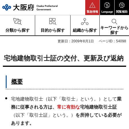
大阪府
緊急情報
Language
閲覧補助
キーワードから
分類から探す
目的から探す
組織から探す
探す
更新日：2009年8月1日
ページID：54098
宅地建物取引士証の交付、更新及び返納
概要
宅地建物取引士（以下「取引士」という。）として
業
務に従事される方は、
常に有効な
宅地建物取引士証
（以下「取引士証」という。）
を所持している必要が
あります。