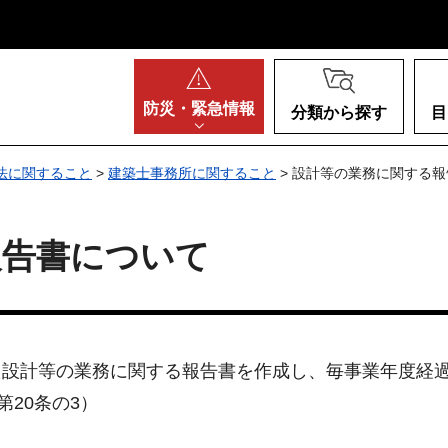
阪府
防災・
緊急情報
分類から探す
目
法に関すること
>
建築士事務所に関すること
> 設計等の業務に関する
報告書について
設計等の業務に関する報告書を作成し、毎事業年度経過
20条の3）