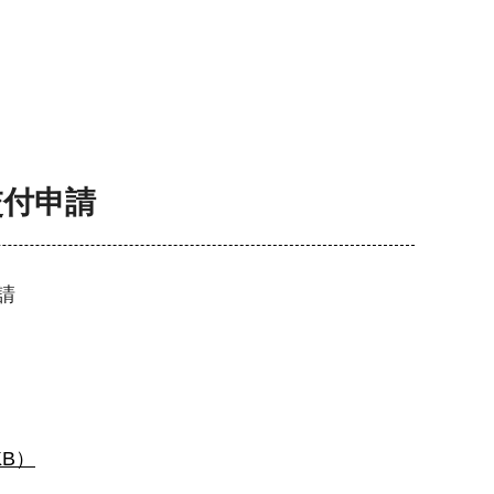
交付申請
請
B）