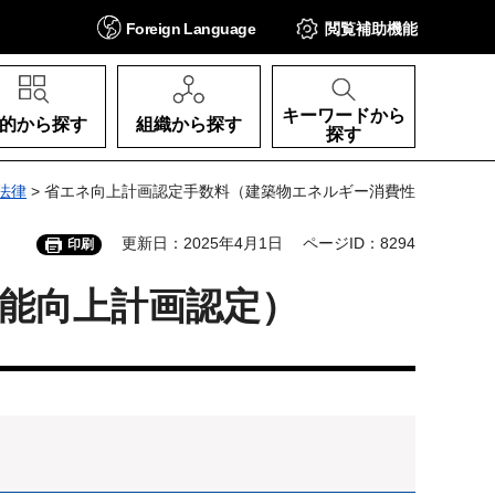
Foreign
Language
閲覧補助
機能
キーワードから
的から探す
組織から探す
探す
法律
> 省エネ向上計画認定手数料（建築物エネルギー消費性
更新日：2025年4月1日
ページID：8294
印刷
能向上計画認定）