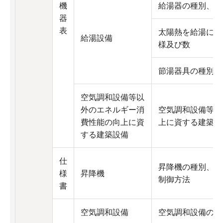
機
給湯器の種別、仕
器
表
太陽熱を給湯に利
給湯設備
様及び数
節湯器具の種別及
空気調和設備等以
外のエネルギー消
空気調和設備等以
費性能の向上に資
上に資する建築設
する建築設備
仕
昇降機の種別、数
様
昇降機
制御方法
書
空気調和設備
空気調和設備の位