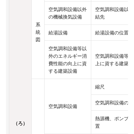
空気調和設備以外
空気調和設備以外
の機械換気設備
結先
系
統
給湯設備
給湯設備の位置及
図
空気調和設備等以
外のエネルギー消
空気調和設備等以
費性能の向上に資
上に資する建築設
する建築設備
縮尺
空気調和設備の有
空気調和設備
熱源機、ポンプ、
（ろ）
置