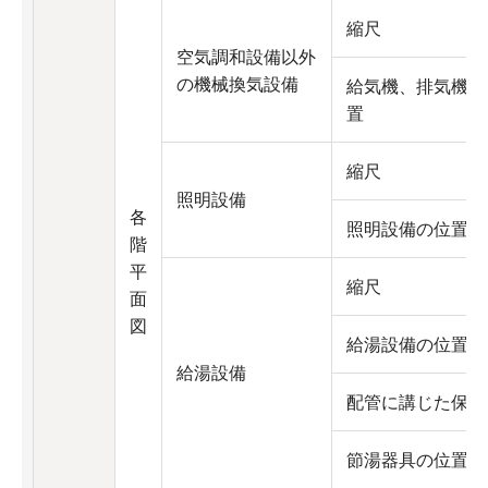
縮尺
空気調和設備以外
の機械換気設備
給気機、排気機そ
置
縮尺
照明設備
各
照明設備の位置
階
平
縮尺
面
図
給湯設備の位置
給湯設備
配管に講じた保温
節湯器具の位置