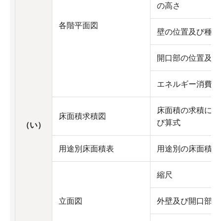
の高さ
各階平面図
壁の位置及び種類
開口部の位置及び
エネルギー消費性
床面積の求積に必
床面積求積図
び算式
（い）
用途別床面積表
用途別の床面積
縮尺
立面図
外壁及び開口部の