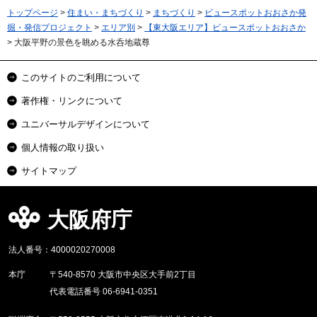
トップページ
>
住まい・まちづくり
>
まちづくり
>
ビュースポットおおさか発
掘・発信プロジェクト
>
エリア別
>
【東大阪エリア】ビュースポットおおさか
> 大阪平野の景色を眺める水呑地蔵尊
このサイトのご利用について
著作権・リンクについて
ユニバーサルデザインについて
個人情報の取り扱い
サイトマップ
大阪府庁
法人番号：4000020270008
本庁
〒540-8570 大阪市中央区大手前2丁目
代表電話番号 06-6941-0351