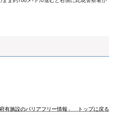
まま約700メ-トル進むと右側に此花警察署が
府有施設のバリアフリー情報」 トップに戻る