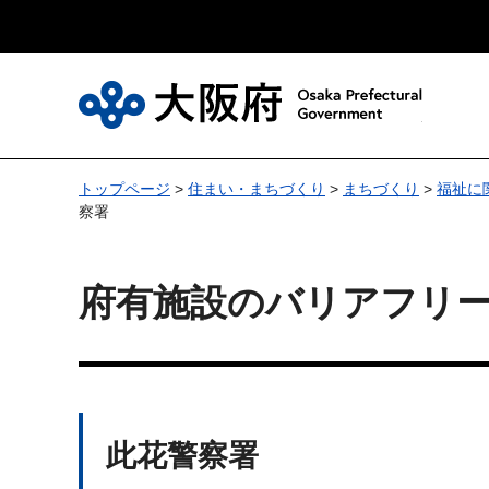
大
トップページ
>
住まい・まちづくり
>
まちづくり
>
福祉に
察署
府有施設のバリアフリ
此花警察署