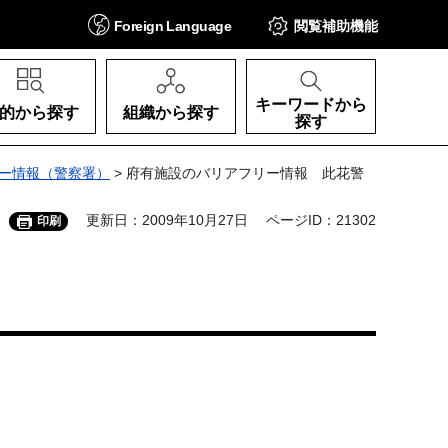
Foreign
Language
閲覧補助
機能
キーワードから
的から探す
組織から探す
探す
ー情報（警察署）
> 府有施設のバリアフリー情報 此花警
更新日：2009年10月27日
ページID：21302
印刷