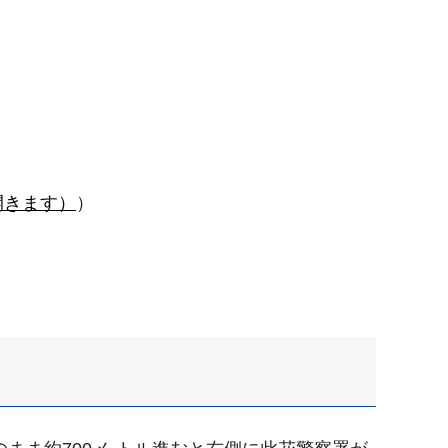
開きます）
）