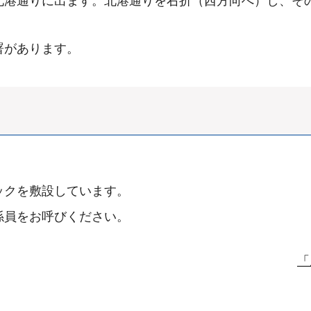
港通りに出ます。北港通りを右折（西方向へ）し、その
署があります。
ックを敷設しています。
係員をお呼びください。
「