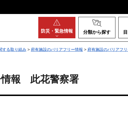
阪府
防災・
緊急情報
分類から探す
目
関する取り組み
>
府有施設のバリアフリー情報
>
府有施設のバリアフリ
ー情報 此花警察署