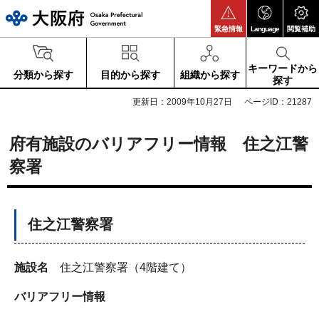
大阪府
緊急情報
Language
閲覧補助
キーワードから
分類から探す
目的から探す
組織から探す
探す
更新日：2009年10月27日
ページID：21287
府有施設のバリアフリー情報 住之江警
察署
住之江警察署
施設名
住之江警察署（4階建て）
バリアフリー情報