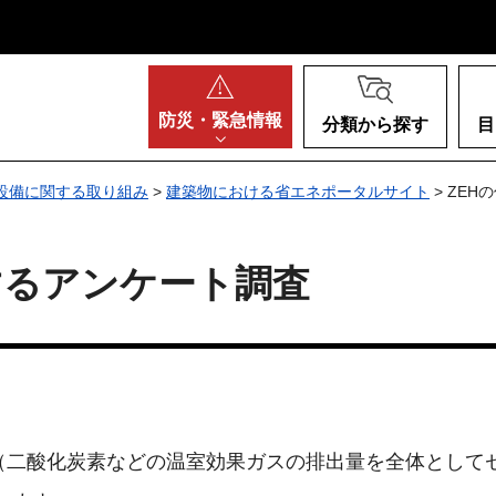
阪府
防災・
緊急情報
分類から探す
目
設備に関する取り組み
>
建築物における省エネポータルサイト
> ZE
するアンケート調査
ル（二酸化炭素などの温室効果ガスの排出量を全体として