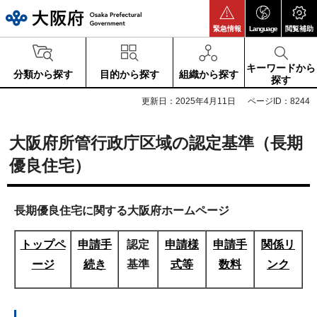
大阪府
緊急情報
Language
閲覧補助
キーワードから
分類から探す
目的から探す
組織から探す
探す
更新日：2025年4月11日
ページID：8244
大阪府所管行政庁区域の認定基準（長期
優良住宅）
長期優良住宅に関する大阪府ホームページ
トップペ
申請手
認定
申請様
申請手
関係リ
ージ
続き
基準
式等
数料
ンク