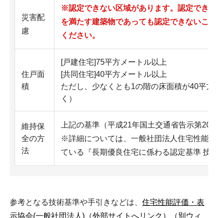
※認定できない区域があります。認定できな
災害配
を満たす建築物であっても認定できないこと
慮
ください。
[戸建住宅]75平方メートル以上
住戸面
[共同住宅]40平方メートル以上
積
ただし、少なくとも1の階の床面積が40平
く）
上記の基準（平成21年国土交通省告示第20
維持保
全の方
※詳細については、一般社団法人住宅性能評
法
ている『長期優良住宅に係わる認定基準 技
参考となる技術基準や手引きなどは、
住宅性能評価・表
示協会(一般社団法人)（外部サイトへリンク）（別ウィ