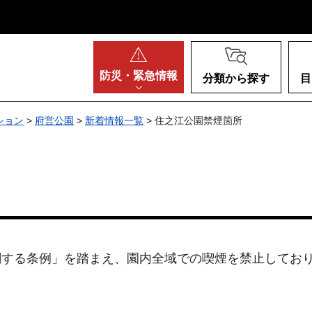
阪府
防災・
緊急情報
分類から探す
目
ション
>
府営公園
>
新着情報一覧
> 住之江公園禁煙箇所
関する条例」を踏まえ、園内全域での喫煙を禁止してお