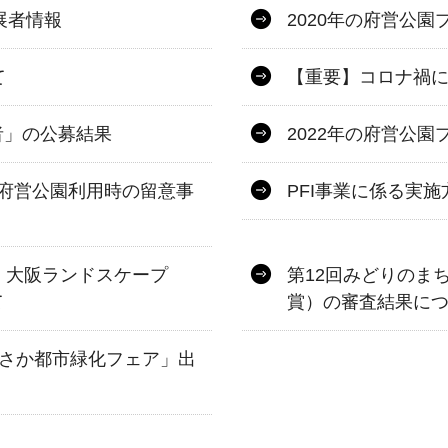
展者情報
2020年の府営公
て
【重要】コロナ禍
者」の公募結果
2022年の府営公
府営公園利用時の留意事
PFI事業に係る実
：大阪ランドスケープ
第12回みどりのま
て
賞）の審査結果に
おさか都市緑化フェア」出