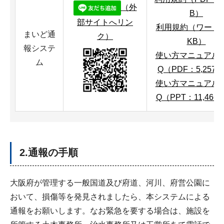
（外
B）
部サイトへリン
利用規約（ワード：
まいど通
ク）
KB）
報システ
使い方マニュアル・
ム
Q（PDF：5,257K
使い方マニュアル・
Q（PPT：11,466
2.通報の手順
大阪府が管理する一般国道及び府道、河川、府営公園に
おいて、損傷等を発見されましたら、本システムによる
通報をお願いします。なお緊急を要する場合は、施設を