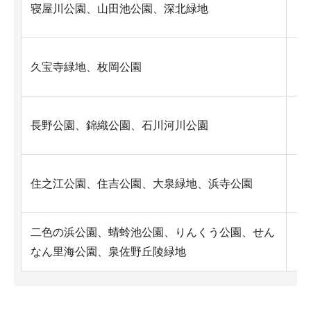
寝屋川公園、山田池公園、深北緑地
八
久宝寺緑地、枚岡公園
富
長野公園、錦織公園、石川河川公園
木
鳳
住之江公園、住吉公園、大泉緑地、浜寺公園
二色の浜公園、蜻蛉池公園、りんくう公園、せん
岸
なん里海公園、泉佐野丘陵緑地
木