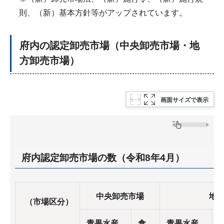
則、（新）基本方針等がアップされています。
府内の認定卸売市場（中央卸売市場・地
方卸売市場）
画面サイズで表示
府内認定卸売市場の数（令和8年4月）
中央卸売市場
地
（市場区分）
青果水産
食
青果水産