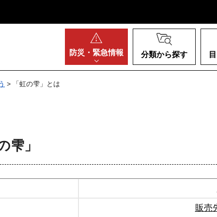
阪府
防災・
緊急情報
分類から探す
目
う
> 「虹の雫」とは
の雫」
販売