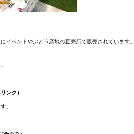
主にイベントやぶどう産地の直売所で販売されています
。
い。
へリンク）
ます。