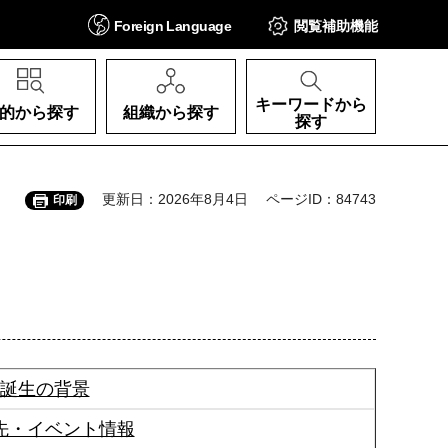
Foreign
Language
閲覧補助
機能
キーワードから
的から探す
組織から探す
探す
更新日：2026年8月4日
ページID：84743
印刷
誕生の背景
先・イベント情報