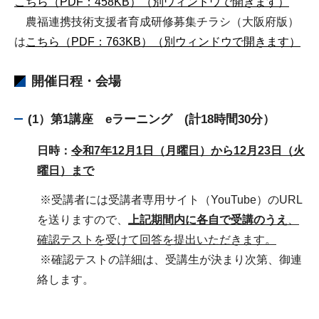
こちら（PDF：458KB）（別ウィンドウで開きます）
農福連携技術支援者育成研修募集チラシ（大阪府版）
は
こちら（PDF：763KB）（別ウィンドウで開きます）
開催日程・会場
(1）第1講座 eラーニング (計18時間30分）
日時：
令和7年12月1日（月曜日）から12月23日（火
曜日）まで
※受講者には受講者専用サイト（YouTube）のURL
を送りますので、
上記期間内に各自で受講のうえ
、
確認テストを受けて回答を提出いただきます。
※確認テストの詳細は、受講生が決まり次第、御連
絡します。