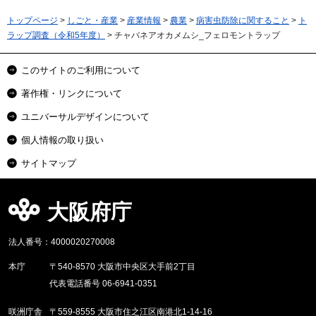
トップページ
>
しごと・産業
>
産業情報
>
農業
>
病害虫防除に関すること
>
ト
ラップ調査（令和5年度）
> チャバネアオカメムシ_フェロモントラップ
このサイトのご利用について
著作権・リンクについて
ユニバーサルデザインについて
個人情報の取り扱い
サイトマップ
大阪府庁
法人番号：4000020270008
本庁
〒540-8570 大阪市中央区大手前2丁目
代表電話番号 06-6941-0351
咲洲庁舎
〒559-8555 大阪市住之江区南港北1-14-16