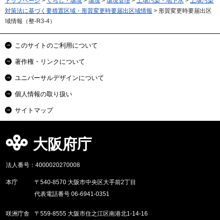
トップページ
>
くらし・環境
>
環境
>
環境管理
>
土壌汚染・地下水
>
土壌汚染
対策法に基づく要措置区域・形質変更時要届出区域情報
> 形質変更時要届出区
域情報（整-R3-4）
このサイトのご利用について
著作権・リンクについて
ユニバーサルデザインについて
個人情報の取り扱い
サイトマップ
大阪府庁
法人番号：4000020270008
本庁
〒540-8570 大阪市中央区大手前2丁目
代表電話番号 06-6941-0351
咲洲庁舎
〒559-8555 大阪市住之江区南港北1-14-16