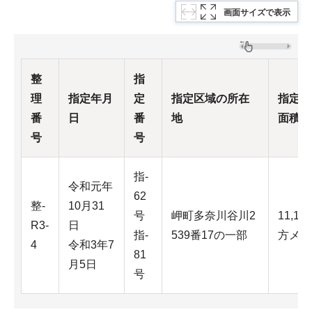
画面サイズで表示
整
指
理
指定年月
定
指定区域の所在
指定区
番
日
番
地
面積
号
号
指-
令和元年
62
整-
10月31
号
岬町多奈川谷川2
11,11
R3-
日
指-
539番17の一部
方メー
4
令和3年7
81
月5日
号