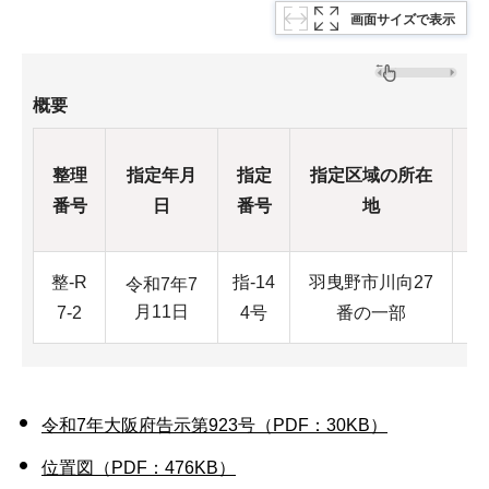
画面サイズで表示
概要
整理
指定年月
指定
指定区域の所在
番号
日
番号
地
整-R
指-14
羽曳野市川向27
3
令和7年7
月11日
7-2
4号
番の一部
令和7年大阪府告示第923号（PDF：30KB）
位置図（PDF：476KB）