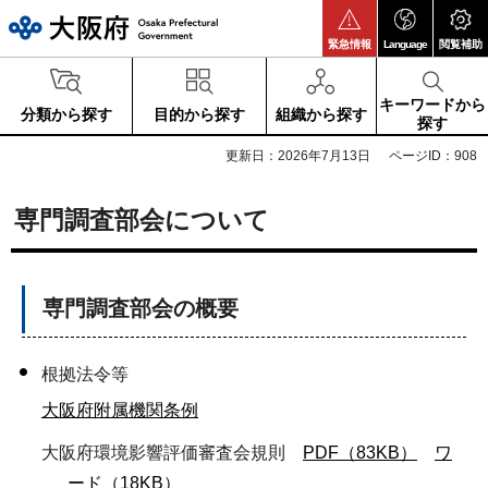
大阪府
緊急情報
Language
閲覧補助
キーワードから
分類から探す
目的から探す
組織から探す
探す
更新日：2026年7月13日
ページID：908
専門調査部会について
専門調査部会の概要
根拠法令等
大阪府附属機関条例
大阪府環境影響評価審査会規則
PDF（83KB）
ワ
ード（18KB）