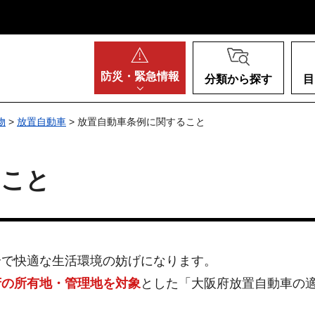
阪府
防災・
緊急情報
分類から探す
目
物
>
放置自動車
> 放置自動車条例に関すること
ること
全で快適な生活環境の妨げになります。
府の所有地・管理地を対象
とした「大阪府放置自動車の適