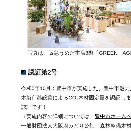
写真は、阪急うめだ本店8階「GREEN A
認証第2号
令和5年10月：豊中市が実施した、豊中市魅
木製什器設置によるCO₂木材固定量を認証し
認証です！
（実施内容の詳細については、
豊中市ホーム
一般財団法人大阪府みどり公社 森林整備木