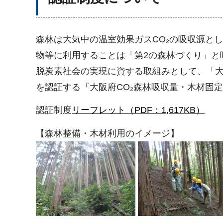
森林は大気中の温室効果ガスCO₂の吸収源と
物等に利用することは「第2の森林づくり」と
脱炭素社会の実現に資する取組みとして、「大
を認証する『大阪府CO₂森林吸収量・木材固
認証制度
リーフレット（PDF：1,617KB）
【森林整備・木材利用のイメージ】