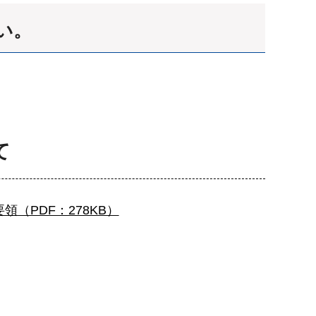
い。
て
領（PDF：278KB）