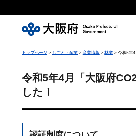
大
トップページ
>
しごと・産業
>
産業情報
>
林業
> 令和5
令和5年4月「大阪府C
した！
認証制度について