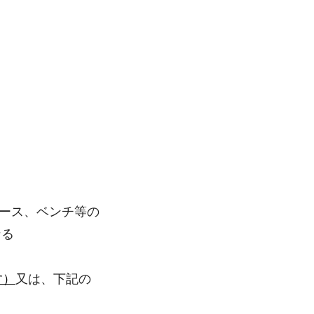
ペース、ベンチ等の
なる
す）
又は、下記の
）