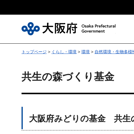
大
トップページ
>
くらし・環境
>
環境
>
自然環境・生物多様
共生の森づくり基金
大阪府みどりの基金 共生