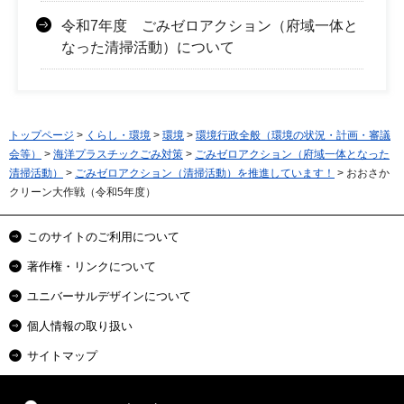
令和7年度 ごみゼロアクション（府域一体と
なった清掃活動）について
トップページ
>
くらし・環境
>
環境
>
環境行政全般（環境の状況・計画・審議
会等）
>
海洋プラスチックごみ対策
>
ごみゼロアクション（府域一体となった
清掃活動）
>
ごみゼロアクション（清掃活動）を推進しています！
> おおさか
クリーン大作戦（令和5年度）
このサイトのご利用について
著作権・リンクについて
ユニバーサルデザインについて
個人情報の取り扱い
サイトマップ