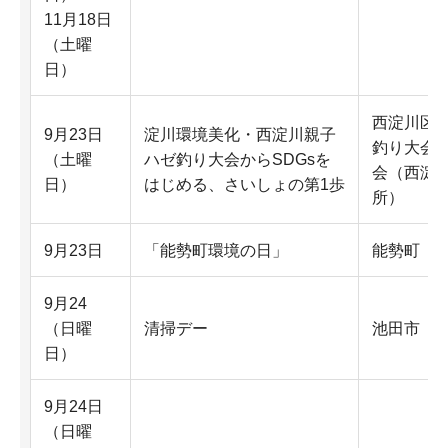
11月18日
（土曜
日）
西淀川区
9月23日
淀川環境美化・西淀川親子
釣り大会
（土曜
ハゼ釣り大会からSDGsを
会（西淀
日）
はじめる、さいしょの第1歩
所）
9月23日
「能勢町環境の日」
能勢町
9月24
（日曜
清掃デー
池田市
日）
9月24日
（日曜