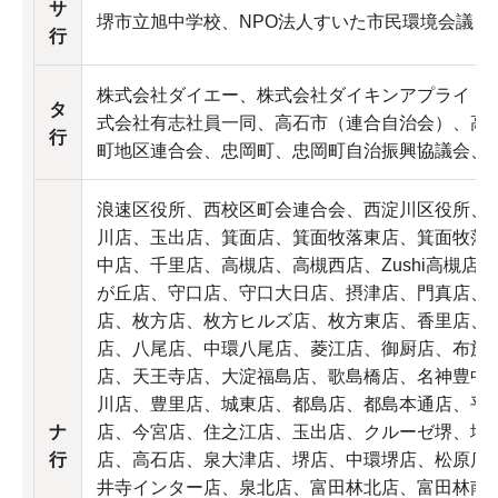
サ
堺市立旭中学校、NPO法人すいた市民環境会議、
行
株式会社ダイエー、株式会社ダイキンアプライド
タ
式会社有志社員一同、高石市（連合自治会）、高
行
町地区連合会、忠岡町、忠岡町自治振興協議会、
浪速区役所、西校区町会連合会、西淀川区役所、
川店、玉出店、箕面店、箕面牧落東店、箕面牧落
中店、千里店、高槻店、高槻西店、Zushi高槻店
が丘店、守口店、守口大日店、摂津店、門真店、
店、枚方店、枚方ヒルズ店、枚方東店、香里店、
店、八尾店、中環八尾店、菱江店、御厨店、布施
店、天王寺店、大淀福島店、歌島橋店、名神豊中
川店、豊里店、城東店、都島店、都島本通店、平
ナ
店、今宮店、住之江店、玉出店、クルーゼ堺、堺
行
店、高石店、泉大津店、堺店、中環堺店、松原店
井寺インター店、泉北店、富田林北店、富田林南