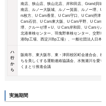
南店、狭山店、狭山北店、岸和田店、Grand貝塚
南店、ルノー大阪城、ルノー箕面、ルノー堺、U Cars
rs枚方、U Cars香里、U Cars守口、U Cars摂津、
Cars石切、U Cars東大阪、U Cars平野、U Cars八
堺、クルーゼ堺＋U、U Cars岸和田、U Cars
北港車検センター、羽曳野車検センター、交野車検
港Bp工場、西淀川Bp工場）、一般社団法人日本
ハ
阪南市、東大阪市、東・津田校区町会連合会、株
行
ちを美しくする運動連絡協議会、水無瀬川を愛す
か
くまとり推進会議
ら
実施期間