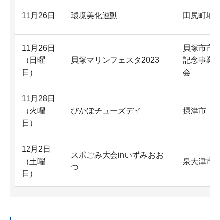
11月26日
環境美化運動
田尻町地
11月26日
貝塚市市制
（日曜
貝塚マリンフェスタ2023
記念事業
日）
会
11月28日
（火曜
びかぼチューズデイ
摂津市
日）
12月2日
スポごみ大会inいずみおお
（土曜
泉大津市
つ
日）