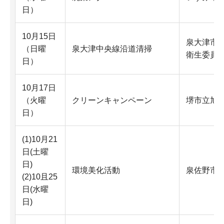
日）
10月15日
泉大津市
（日曜
泉大津中央線沿道清掃
衛生委員
日）
10月17日
（火曜
クリーンキャンペーン
堺市立旭
日）
(1)10月21
日(土曜
日)
環境美化活動
泉佐野市
(2)10且25
日(水曜
日)