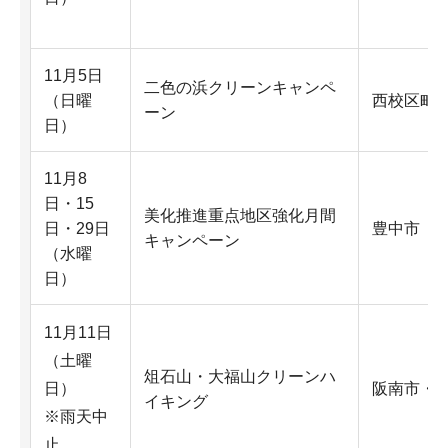
11月5日
二色の浜クリーンキャンペ
（日曜
西校区町
ーン
日）
11月8
日・15
美化推進重点地区強化月間
日・29日
豊中市
キャンペーン
（水曜
日）
11月11日
（土曜
俎石山・大福山クリーンハ
日）
阪南市・
イキング
※雨天中
止