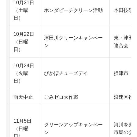
10月21日
（土曜
ホンダビーチクリーン活動
本田技研工
日）
10月22日
津田川クリーンキャンペー
東・津田
（日曜
ン
連合会
日）
10月24日
（火曜
びかぼチューズデイ
摂津市
日）
雨天中止
ごみゼロ大作戦
浪速区役
11月5日
クリーンアップキャンペー
河川を美
（日曜
ン
市民の会
日）