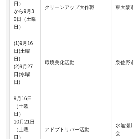
日）
クリーンアップ大作戦
東大阪市
から9月3
0日（土曜
日）
(1)9月16
日(土曜
日)
環境美化活動
泉佐野市
(2)9月27
日(水曜
日)
9月16日
（土曜
日）
10月21日
水無瀬川
（土曜
アドプトリバー活動
会
日）