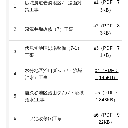
a1（PDF：7
広域農道岩湧地区7-1法面対
1
策工事
3KB）
a2（PDF：8
2
深溝井堰改修（7）工事
3KB）
伏見堂地区ほ場整備（7-1）
a3（PDF：7
3
工事
1KB）
水分地区治山ダム（7・流域
a4（PDF：
4
治水）工事
1,145KB）
唐久谷地区治山ダム(7・流域
a5（PDF：
5
治水)工事
1,843KB）
a6（PDF：9
6
上ノ池改修(7)工事
22KB）