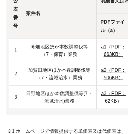
公
明細書又は内訳
表
案件名
番
PDFファイ
号
ル（a）
滝畑地区ほか本数調整伐等
a1（PDF：
1
（7・保育）業務
663KB）
加賀田地区ほか本数調整伐等
a2（PDF：
2
（7・流域治水）業務
506KB）
日野地区ほか本数調整伐等(7・
a3（PDF：
3
流域治水)業務
62KB）
※1 ホームページで情報提供する単価表又は代価表は、