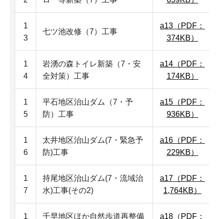
1
a13（PDF：
七ツ池改修（7）工事
3
374KB）
1
岩湧の森トイレ新築（7・安
a14（PDF：
4
全対策）工事
174KB）
1
平石地区治山ダム（7・予
a15（PDF：
5
防）工事
936KB）
1
太井地区治山ダム(7・緊急予
a16（PDF：
6
防)工事
229KB）
1
持尾地区治山ダム(7・流域治
a17（PDF：
7
水)工事(その2)
1,764KB）
1
千早地区ほか自然歩道再整備
a18（PDF：