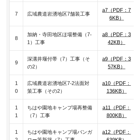
a7（PDF：7
7
広域農道岩湧地区7舗装工事
6KB）
加納・寺田地区ほ場整備（7-
a8（PDF：3
8
1）工事
42KB）
深溝井堰付帯（7）工事（そ
a9（PDF：3
9
の2）
57KB）
1
広域農道岩湧地区7-2法面対
a10（PDF：
0
策工事（その2）
136KB）
1
ちはや園地キャンプ場再整備
a11（PDF：
1
（7）工事
800KB）
1
ちはや園地キャンプ場バンガ
a12（PDF：
2
ロー等新築（7）工事
639KB）