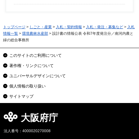
トップページ
>
しごと・産業
>
入札・契約情報
>
入札・発注・募集など
>
入札
情報一覧
>
環境農林水産部
> 設計書の情報公表 令和7年度発注分／南河内農と
緑の総合事務所
このサイトのご利用について
著作権・リンクについて
ユニバーサルデザインについて
個人情報の取り扱い
サイトマップ
大阪府庁
法人番号：4000020270008