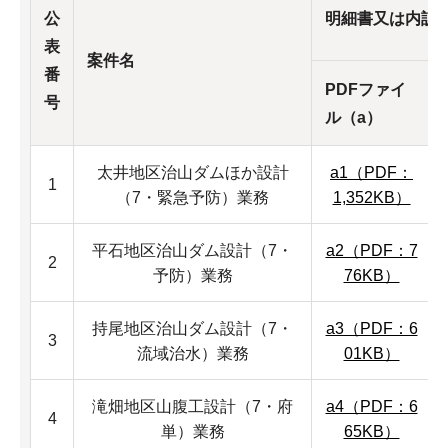
公
明細書又は内訳
表
案件名
番
PDFファイ
号
ル（a）
太井地区治山ダムほか設計
a1（PDF：
1
（7・緊急予防）業務
1,352KB）
平石地区治山ダム設計（7・
a2（PDF：7
2
予防）業務
76KB）
持尾地区治山ダム設計（7・
a3（PDF：6
3
流域治水）業務
01KB）
滝畑地区山腹工設計（7・府
a4（PDF：6
4
単）業務
65KB）