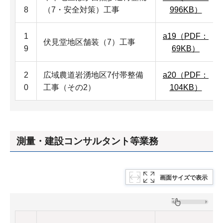
8
（7・安全対策）工事
996KB）
1
a19（PDF：
伏見堂地区舗装（7）工事
9
69KB）
2
広域農道岩湧地区7付帯整備
a20（PDF：
0
工事（その2）
104KB）
測量・建設コンサルタント等業務
画面サイズで表示