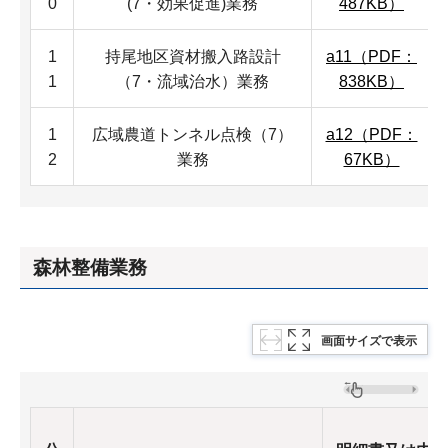
0
(7・効果促進)業務
487KB）
1
持尾地区資材搬入路設計
a11（PDF：
1
（7・流域治水）業務
838KB）
1
広域農道トンネル点検（7）
a12（PDF：
2
業務
67KB）
森林整備業務
画面サイズで表示