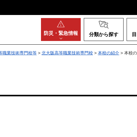
阪府
防災・
緊急情報
分類から探す
目
等職業技術専門校等
>
北大阪高等職業技術専門校
>
本校の紹介
> 本校