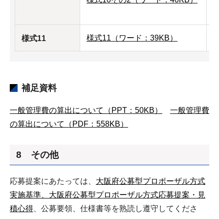
様式11（ワード：39KB）
様
様式11
補足資料
一般管理費の算出について（PPT：50KB）
一般管理費
の算出について（PDF：558KB）
8 その他
応募提案にあたっては、
大阪府公募型プロポーザル方式
実施基準、大阪府公募型プロポーザル方式応募提案・見
積心得
、公募要領、仕様書等を熟読し遵守してくださ