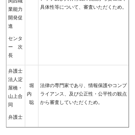
関西職
具体性等について、審査いただくため。
業能力
開発促
進
センタ
ー 次
長
弁護士
法人淀
堀
法律の専門家であり、情報保護やコンプ
屋橋・
内
ライアンス、及び公正性・公平性の観点
山上合
聡
から審査していただくため。
同
弁護士