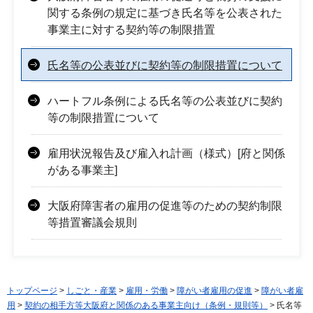
関する条例の規定に基づき氏名等を公表された
事業主に対する契約等の制限措置
氏名等の公表並びに契約等の制限措置について
ハートフル条例による氏名等の公表並びに契約
等の制限措置について
雇用状況報告及び雇入れ計画（様式）[府と関係
がある事業主]
大阪府障害者の雇用の促進等のための契約制限
等措置審議会規則
トップページ
>
しごと・産業
>
雇用・労働
>
障がい者雇用の促進
>
障がい者雇
用
>
契約の相手方等大阪府と関係のある事業主向け（条例・規則等）
> 氏名等