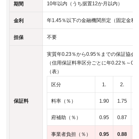
10年以内（うち据置12か月以内）
期間
年1.45％以下の金融機関所定（固定金利
金利
不要
担保
実質年0.23％から0.95％までの保証協
（信用保証料率区分ごとに年0.22％～0
（表）
区分
1.
2.
保証料
料率（％）
1.90
1.75
1
府補助（％）
0.95
0.87
0
事業者負担（％）
0.95
0.88
0