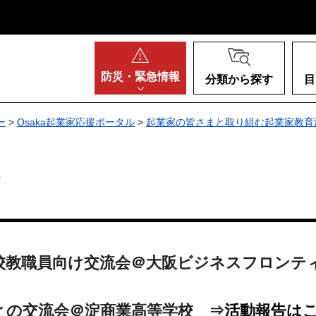
阪府
防災・
緊急情報
分類から探す
目
ー
>
Osaka起業家応援ポータル
>
起業家の皆さまと取り組む起業家教育
系高校教職員向け交流会＠大阪ビジネスフロン
校生との交流会＠淀商業高等学校 ⇒
活動報告は