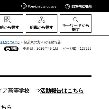
Foreign
Language
閲覧補助
機能
キーワードから
的から探す
組織から探す
探す
活動について
> 起業家の方々の活動報告
更新日：2026年4月1日
ページID：127223
印刷
ティア高等学校 ⇒
活動報告はこちら
こちら