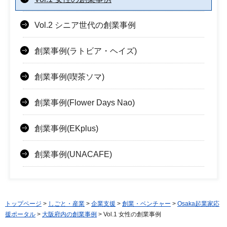
Vol.2 シニア世代の創業事例
創業事例(ラトビア・ヘイズ)
創業事例(喫茶ソマ)
創業事例(Flower Days Nao)
創業事例(EKplus)
創業事例(UNACAFE)
トップページ
>
しごと・産業
>
企業支援
>
創業・ベンチャー
>
Osaka起業家応
援ポータル
>
大阪府内の創業事例
> Vol.1 女性の創業事例