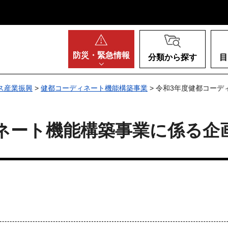
阪府
防災・
緊急情報
分類から探す
目
ス産業振興
>
健都コーディネート機能構築事業
> 令和3年度健都コー
ネート機能構築事業に係る企