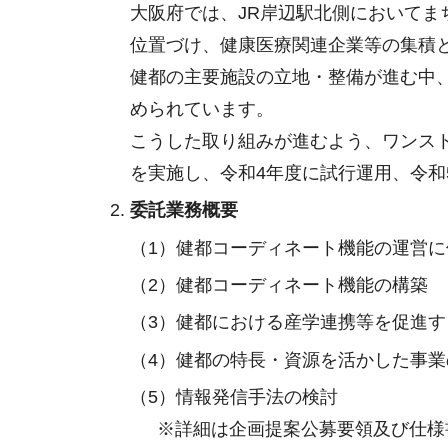
大阪府では、JR岸辺駅北側において
位置づけ、健康医療関連企業等の集積
健都の主要施設の立地・整備が進む中
められています。
こうした取り組みが進むよう、ワンス
を実施し、令和4年度に試行運用、令
委託業務概要
（1）健都コーディネート機能の運営
（2）健都コーディネート機能の構築
（3）健都における産学連携等を促進
（4）健都の特長・資源を活かした事業
（5）情報発信手法の検討
※詳細は企画提案公募要領及び仕様