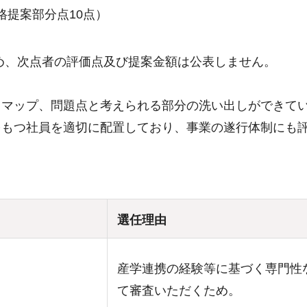
格提案部分点10点）
者のため、次点者の評価点及び提案金額は公表しません。
ドマップ、問題点と考えられる部分の洗い出しができて
をもつ社員を適切に配置しており、事業の遂行体制にも
選任理由
産学連携の経験等に基づく専門性
て審査いただくため。