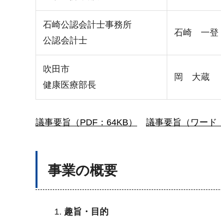
石崎公認会計士事務所
石崎 一登
公認会計士
吹田市
岡 大蔵
健康医療部長
議事要旨（PDF：64KB）
議事要旨（ワード：
事業の概要
趣旨・目的