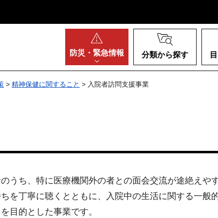
阪府
防災・
緊急情報
分類から探す
目
策
>
精神保健に関すること
> 入院者訪問支援事業
のうち、特に医療機関外の者との面会交流が途絶えやす
持ちを丁寧に聴くとともに、入院中の生活に関する一般
とを目的とした事業です。