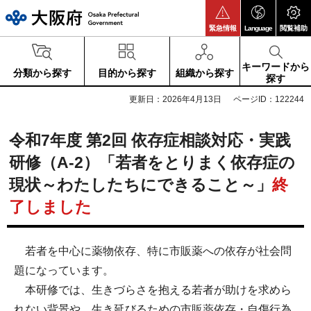
大阪府
緊急情報
Language
閲覧補助
キーワードから
分類から探す
目的から探す
組織から探す
探す
更新日：2026年4月13日
ページID：122244
令和7年度 第2回 依存症相談対応・実践
研修（A-2）「若者をとりまく依存症の
現状～わたしたちにできること～」
終
了
しました
若者を中心に薬物依存、特に市販薬への依存が社会問
題になっています。
本研修では、生きづらさを抱える若者が助けを求めら
れない背景や、生き延びるための市販薬依存・自傷行為