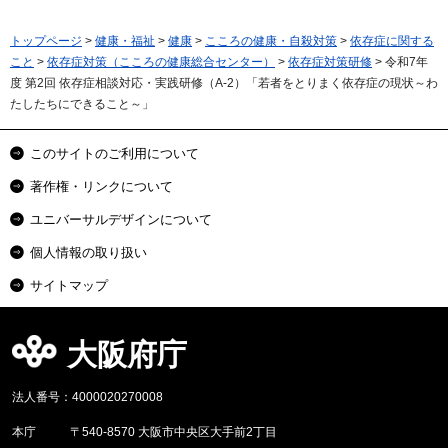
トップページ
>
健康・福祉
>
健康
>
こころの健康・自殺対策
>
依存症に関する
こと
>
依存症対策（こころの健康総合センター）
>
依存症対策研修
> 令和7年
度 第2回 依存症相談対応・実践研修（A-2）「若者をとりまく依存症の現状～わ
たしたちにできること～」
このサイトのご利用について
著作権・リンクについて
ユニバーサルデザインについて
個人情報の取り扱い
サイトマップ
大阪府庁
法人番号：4000020270008
本庁
〒540-8570 大阪市中央区大手前2丁目