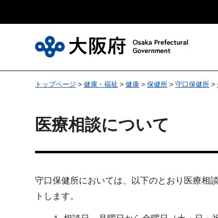
大
トップページ
>
健康・福祉
>
健康
>
保健所
>
守口保健所
>
医療相談について
守口保健所においては、以下のとおり医療相
トします。