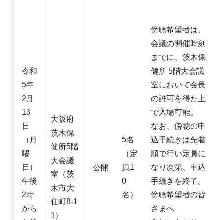
傍聴希望者は、
会議の開催時刻
までに、茨木保
令和
健所 5階大会議
5年
室において会長
2月
の許可を得た上
13
で入場可能。
大阪府
日
なお、傍聴の申
茨木保
（月
5名
込手続きは先着
健所5階
曜
（定
順で行い定員に
大会議
日）
員1
なり次第、申込
公開
室（茨
午後
0
手続きを終了。
木市大
2時
名）
傍聴希望者の皆
住町8-1
から
さまへ
1）