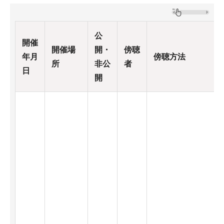
公
開催
開催場
開・
傍聴
年月
傍聴方法
所
非公
者
日
開