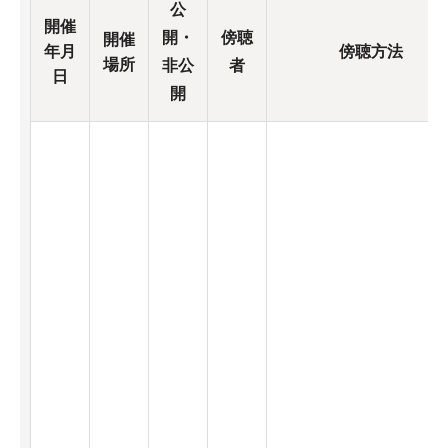
公
開催
開・
傍聴
開催
年月
傍聴方法
場所
非公
者
日
開