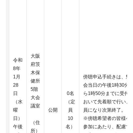
大阪
令和
府茨
8年
木保
1月
傍聴申込手続きは、懇
健所
28
会当日の午後1時30分
5階
日
0名
ら1時50分までに受付
大会
（水
（定
おいて先着順で行い、
議室
曜
公開
員
員になり次第終了。
日）
10
※傍聴希望者の皆様へ
（住
午後
名）
参加にあたり、配慮す
所）