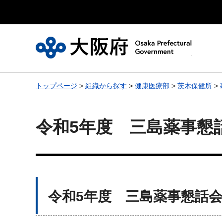
大
トップページ
>
組織から探す
>
健康医療部
>
茨木保健所
>
令和5年度 三島薬事懇
令和5年度 三島薬事懇話