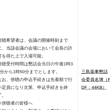
傍聴希望者は、会議の開催時刻まで
に、当該会議の会場において会長の許
可を得た上で入場可能。
傍聴受付時間は懇話会当日の午後1時3
0分から1時50分までとします。
三島薬事懇話
なお、傍聴の申込手続きは先着順で行
会委員名簿（
い定員になり次第、申込手続きを終
DF：44KB）
了。
※傍聴者の皆様へ