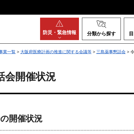
阪府
防災・
緊急情報
分類から探す
目
事業一覧
>
大阪府医療計画の推進に関する会議等
>
三島薬事懇話会
> 
話会開催状況
会の開催状況