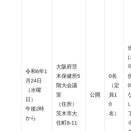
大阪府茨
令和6年1
木保健所5
0名
月24日
階大会議
（定
（水曜
室
公開
員1
日）
（住所）
0
午後2時
茨木市大
名）
から
住町8-11