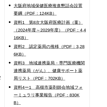
大阪府地域保健医療推進懇話会設置
要綱（PDF：124KB）
資料1 第8次大阪府医療計画（案）
（2024年度～2029年度）（PDF：4,4
16KB）
資料2 認定薬局の推移（PDF：3,28
6KB）
資料3 地域連携薬局・専門医療機関
連携薬局（がん）、健康サポート薬
P
局リスト（PDF：702KB）
資料4ー1 高槻市薬剤師会地域フォ
ーミュラリ事業報告（PDF：830K
B）