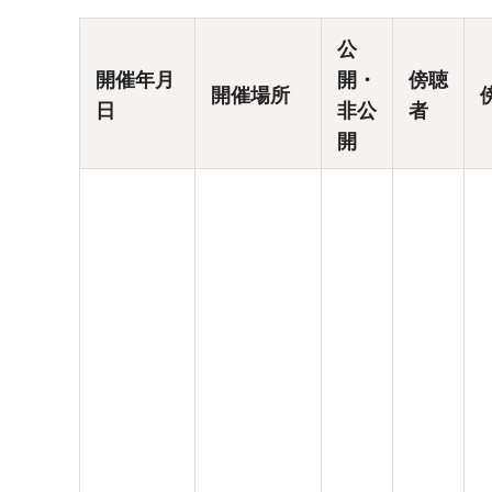
公
開催年月
開・
傍聴
開催場所
日
非公
者
開