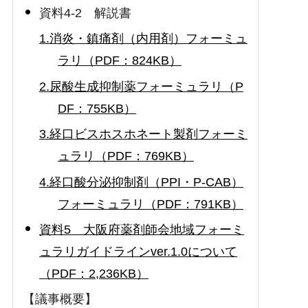
資料4-2 解説書
1.消炎・鎮痛剤（内用剤）フォーミュ
ラリ（PDF：824KB）
2.尿酸生成抑制薬フォーミュラリ（P
DF：755KB）
3.経口ビスホスホネート製剤フォーミ
ュラリ（PDF：769KB）
4.経口酸分泌抑制剤（PPI・P-CAB）
フォーミュラリ（PDF：791KB）
資料5 大阪府薬剤師会地域フォーミ
ュラリガイドラインver.1.0について
（PDF：2,236KB）
【議事概要】