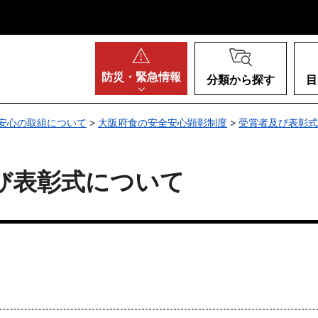
阪府
防災・
緊急情報
分類から探す
目
安心の取組について
>
大阪府食の安全安心顕彰制度
>
受賞者及び表彰式
び表彰式について