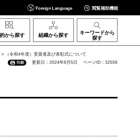
Foreign
Language
閲覧補助
機能
キーワードから
的から探す
組織から探す
探す
> （令和4年度）受賞者及び表彰式について
更新日：2024年8月5日
ページID：32558
印刷