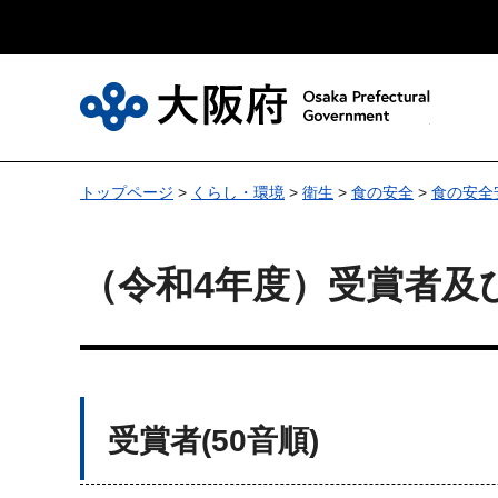
大
トップページ
>
くらし・環境
>
衛生
>
食の安全
>
食の安全
（令和4年度）受賞者及
受賞者(50音順)